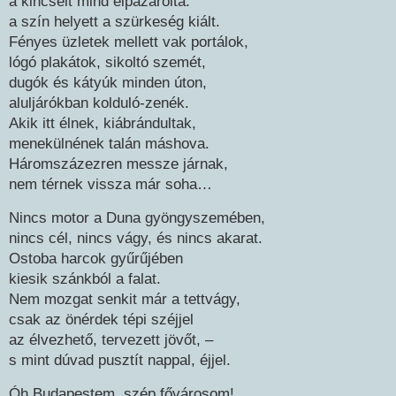
a kincseit mind elpazarolta:
a szín helyett a szürkeség kiált.
Fényes üzletek mellett vak portálok,
lógó plakátok, sikoltó szemét,
dugók és kátyúk minden úton,
aluljárókban kolduló-zenék.
Akik itt élnek, kiábrándultak,
menekülnének talán máshova.
Háromszázezren messze járnak,
nem térnek vissza már soha…
Nincs motor a Duna gyöngyszemében,
nincs cél, nincs vágy, és nincs akarat.
Ostoba harcok gyűrűjében
kiesik szánkból a falat.
Nem mozgat senkit már a tettvágy,
csak az önérdek tépi széjjel
az élvezhető, tervezett jövőt, –
s mint dúvad pusztít nappal, éjjel.
Óh Budapestem, szép fővárosom!