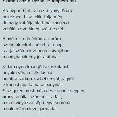
Szabó László Dezső: Budapesti ősz
Aranyport hint az ősz a Nagykörútra,
bokezüen, hisz telik, futja még,
de nagy kabátja alatt már megérzi
vénülő szíve hideg szél-neszét.
A nyújtózkodó árkádok sorára
szelíd álmokat csókol rá a nap,
s a játszóterek zsongó zsivajában
a nagypapák egy jót ásítanak.
Vidám gyerekhad jön az iskolából;
anyuka várja elsős kisfiát;
amott a sarkon zsebébe nyúl, rágyújt
e kócoshajú, kamasz nagydiák.
S szigeten most mézédes csend cseppen,
aranykanállal szürcsölik a fák,
a szél vigyázva söpri egycsomóba
a halottsárga levélgarmadát…