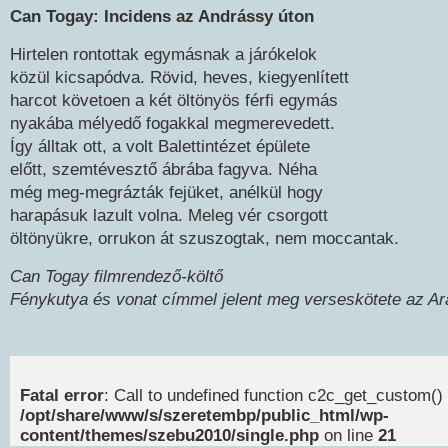
Can Togay: Incidens az Andrássy úton
Hirtelen rontottak egymásnak a járókelok
közül kicsapódva. Rövid, heves, kiegyenlített
harcot követoen a két öltönyös férfi egymás
nyakába mélyedő fogakkal megmerevedett.
Így álltak ott, a volt Balettintézet épülete
előtt, szemtévesztő ábrába fagyva. Néha
még meg-megrázták fejüket, anélkül hogy
harapásuk lazult volna. Meleg vér csorgott
öltönyükre, orrukon át szuszogtak, nem moccantak.
Can Togay filmrendező-költő
Fénykutya és vonat címmel jelent meg verseskötete az Ar
Fatal error
: Call to undefined function c2c_get_custom() 
/opt/share/www/s/szeretembp/public_html/wp-
content/themes/szebu2010/single.php
on line
21