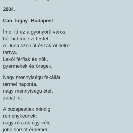
2004.
Can Togay: Budapest
Íme, itt ez a gyönyörű város,
hét híd metszi testét.
A Duna szeli át északról délre
tartva.
Lakói férfiak és nők,
gyermekek és öregek.
Nagy mennyiségu fekáliát
termel naponta,
nagy mennyiségű ételt
zabál fel.
A budapestiek mindig
reménykednek:
nagy részük úgy véli,
jobb sorsot érdemel.