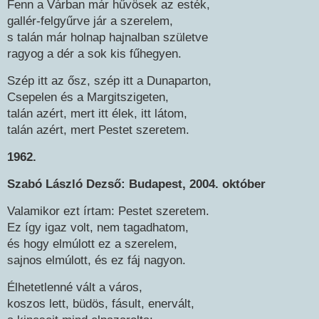
Fenn a Várban már hűvösek az esték,
gallér-felgyűrve jár a szerelem,
s talán már holnap hajnalban születve
ragyog a dér a sok kis fűhegyen.
Szép itt az ősz, szép itt a Dunaparton,
Csepelen és a Margitszigeten,
talán azért, mert itt élek, itt látom,
talán azért, mert Pestet szeretem.
1962.
Szabó László Dezső: Budapest, 2004. október
Valamikor ezt írtam: Pestet szeretem.
Ez így igaz volt, nem tagadhatom,
és hogy elmúlott ez a szerelem,
sajnos elmúlott, és ez fáj nagyon.
Élhetetlenné vált a város,
koszos lett, büdös, fásult, enervált,