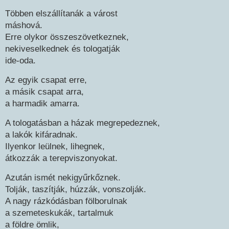
Többen elszállítanák a várost
máshová.
Erre olykor összeszövetkeznek,
nekiveselkednek és tologatják
ide-oda.
Az egyik csapat erre,
a másik csapat arra,
a harmadik amarra.
A tologatásban a házak megrepedeznek,
a lakók kifáradnak.
Ilyenkor leülnek, lihegnek,
átkozzák a terepviszonyokat.
Azután ismét nekigyűrkőznek.
Tolják, taszítják, húzzák, vonszolják.
A nagy rázkódásban fölborulnak
a szemeteskukák, tartalmuk
a földre ömlik,