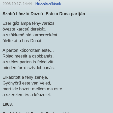
2006.10.17. 14:44
Hozzászólások
Szabó László Dezső: Este a Duna partján
Ezer gázlámpa fény-varázs
övezte karcsú derekát,
a szökkenő híd karperecként
ölelte át a hus Dunát.
A parton kóboroltam este…
Rólad mesélt a csobbanás,
a széles parton is feléd vitt
minden forró szívdobbanás.
Elkábított a fény zenéje.
Gyönyörű este van Veled,
mert ide hozott mellém ma este
a szerelem és a képzelet.
1963.