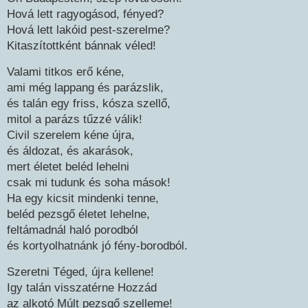
Hová lett ragyogásod, fényed?
Hová lett lakóid pest-szerelme?
Kitaszítottként bánnak véled!
Valami titkos erő kéne,
ami még lappang és parázslik,
és talán egy friss, kósza szellő,
mitol a parázs tűzzé válik!
Civil szerelem kéne újra,
és áldozat, és akarások,
mert életet beléd lehelni
csak mi tudunk és soha mások!
Ha egy kicsit mindenki tenne,
beléd pezsgő életet lehelne,
feltámadnál haló porodból
és kortyolhatnánk jó fény-borodból.
Szeretni Téged, újra kellene!
Igy talán visszatérne Hozzád
az alkotó Múlt pezsgő szelleme!