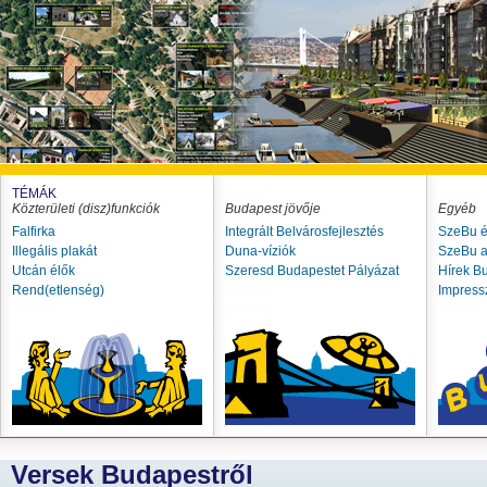
TÉMÁK
Közterületi (disz)funkciók
Budapest jövője
Egyéb
Falfirka
Integrált Belvárosfejlesztés
SzeBu é
Illegális plakát
Duna-víziók
SzeBu a
Utcán élők
Szeresd Budapestet Pályázat
Hírek B
Rend(etlenség)
Impres
Versek Budapestről