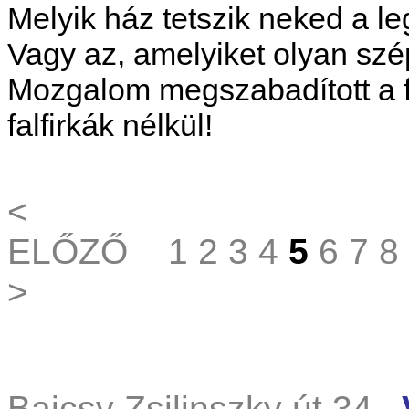
Melyik ház tetszik neked a 
Vagy az, amelyiket olyan szé
Mozgalom megszabadított a f
falfirkák nélkül!
<
ELŐZŐ
1
2
3
4
5
6
7
8
>
Bajcsy Zsilinszky út 34.