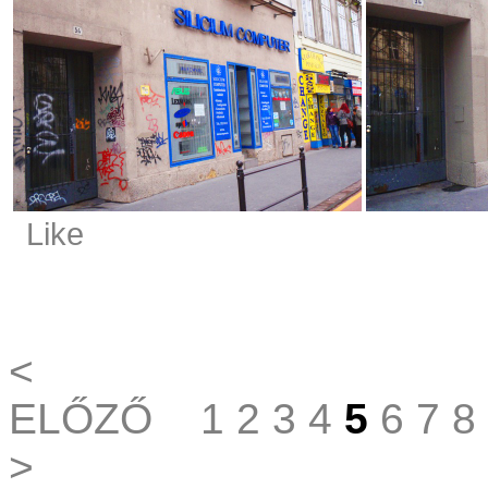
Like
<
ELŐZŐ
1
2
3
4
5
6
7
8
>