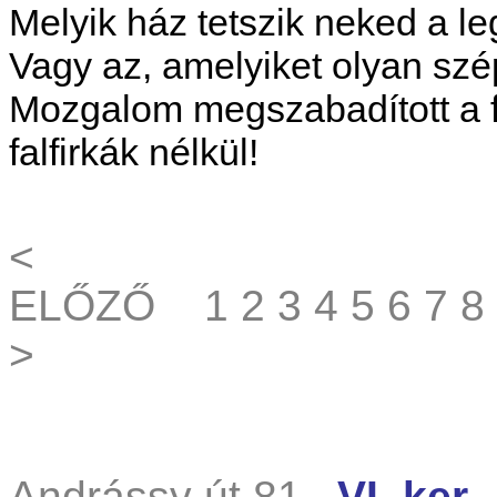
Melyik ház tetszik neked a 
Vagy az, amelyiket olyan szé
Mozgalom megszabadított a f
falfirkák nélkül!
<
ELŐZŐ
1
2
3
4
5
6
7
8
>
Andrássy út 81.
VI. ker