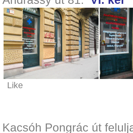
Like
Kacsóh Pongrác út felulj