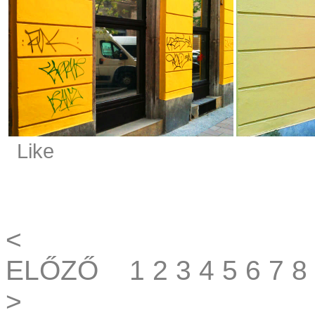
Like
<
ELŐZŐ
1
2
3
4
5
6
7
8
>