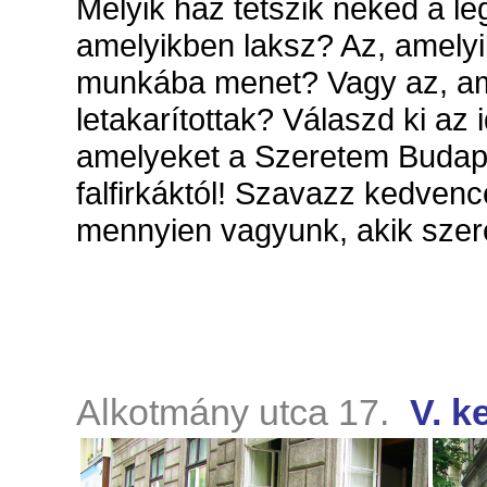
Melyik ház tetszik neked a l
amelyikben laksz? Az, amelyi
munkába menet? Vagy az, am
letakarítottak? Válaszd ki az 
amelyeket a Szeretem Budap
falfirkáktól! Szavazz kedve
mennyien vagyunk, akik szeret
Alkotmány utca 17.
V. k