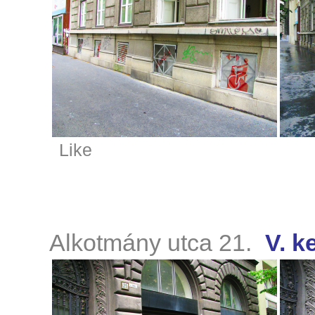
Like
Alkotmány utca 21.
V. k