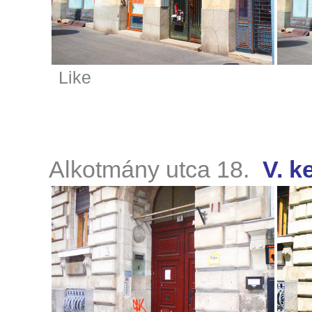
Like
Alkotmány utca 18.
V. k