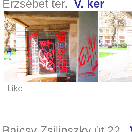
Erzsébet ter.
V. ker
Like
Bajcsy Zsilinszky út 22.