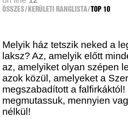
Melyik ház tetszik neked a 
laksz? Az, amelyik előtt mi
az, amelyiket olyan szépen le
azok közül, amelyeket a Sz
megszabadított a falfirkáktó
megmutassuk, mennyien vagyun
nélkül!