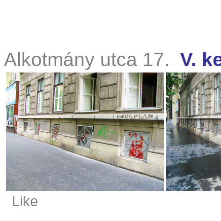
Alkotmány utca 17.
V. k
Like