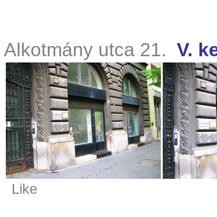
Alkotmány utca 21.
V. k
Like