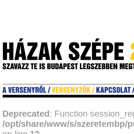
Deprecated
: Function session_reg
/opt/share/www/s/szeretembp/p
on line
12