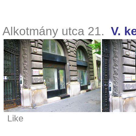
Alkotmány utca 21.
V. k
Like