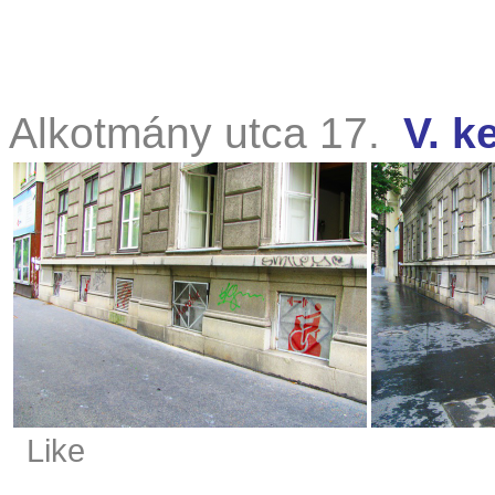
Alkotmány utca 17.
V. k
Like