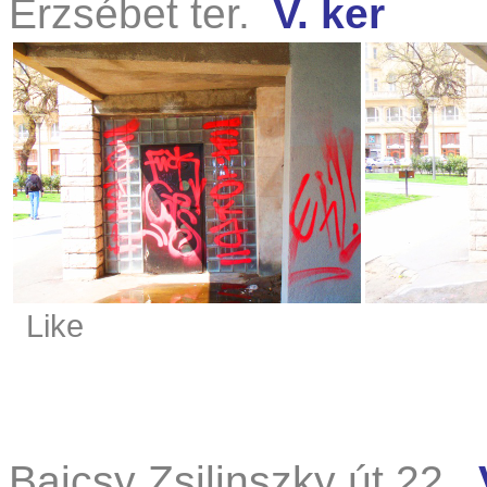
Erzsébet ter.
V. ker
Like
Bajcsy Zsilinszky út 22.