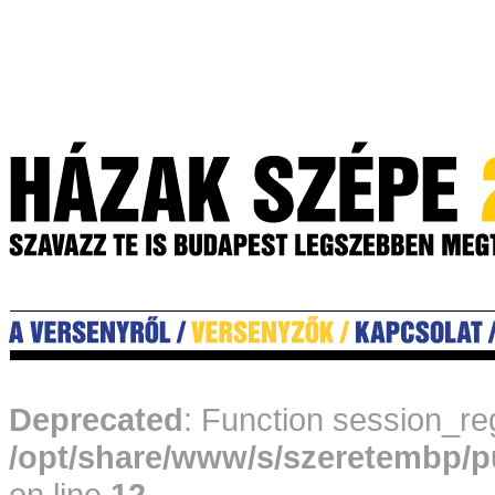
Deprecated
: Function session_reg
/opt/share/www/s/szeretembp/p
on line
12