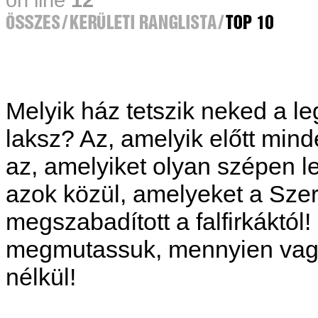
Melyik ház tetszik neked a 
laksz? Az, amelyik előtt mi
az, amelyiket olyan szépen le
azok közül, amelyeket a Sz
megszabadított a falfirkáktó
megmutassuk, mennyien vagyun
nélkül!