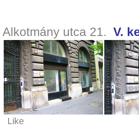
Alkotmány utca 21.
V. k
Like