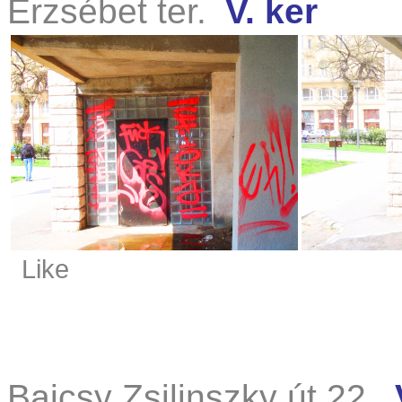
Erzsébet ter.
V. ker
Like
Bajcsy Zsilinszky út 22.