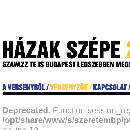
Deprecated
: Function session_reg
/opt/share/www/s/szeretembp/p
on line
12