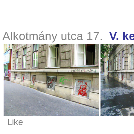
Alkotmány utca 17.
V. k
Like