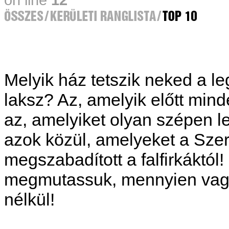
Melyik ház tetszik neked a 
laksz? Az, amelyik előtt mi
az, amelyiket olyan szépen le
azok közül, amelyeket a Sz
megszabadított a falfirkáktó
megmutassuk, mennyien vagyun
nélkül!