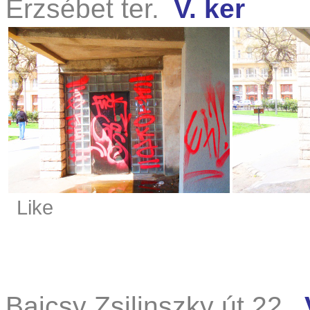
Erzsébet ter.
V. ker
Like
Bajcsy Zsilinszky út 22.