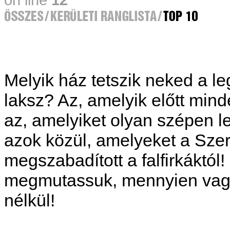
Melyik ház tetszik neked a 
laksz? Az, amelyik előtt mi
az, amelyiket olyan szépen le
azok közül, amelyeket a Sz
megszabadított a falfirkáktó
megmutassuk, mennyien vagyun
nélkül!