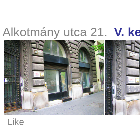
Alkotmány utca 21.
V. k
Like