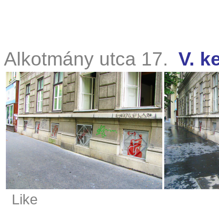
Alkotmány utca 17.
V. k
Like