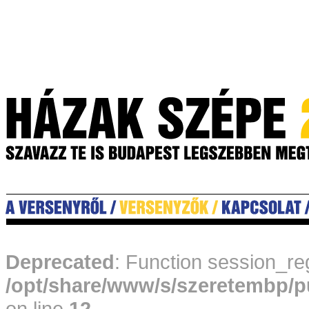
Deprecated
: Function session_reg
/opt/share/www/s/szeretembp/p
on line
12